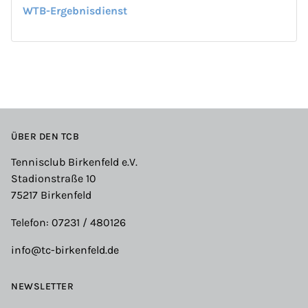
WTB-Ergebnisdienst
ÜBER DEN TCB
Tennisclub Birkenfeld e.V.
Stadionstraße 10
75217 Birkenfeld
Telefon: 07231 / 480126
info@tc-birkenfeld.de
NEWSLETTER