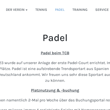
DER VEREIN
TENNIS
PADEL
TRAINING
SERVICE
Padel
Padel beim TCB
3 wurde auf unserer Anlage der erste Padel-Court errichtet. 
 Plätze. Padel ist eine aufstrebende Trendsportart aus Spanie
Deutschland ankommt. Wir freuen uns sehr diese Sportart au
zu können.
Platznutzung & -buchung
nen namentlich 2-Mal pro Woche über das Buchungsportal res
ware müssen immer 4 registrierte Spieler mit Namensnennu