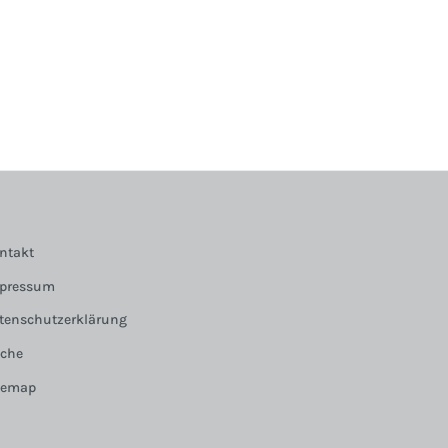
ntakt
pressum
tenschutzerklärung
che
temap