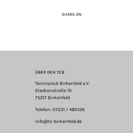
SHARE ON:
ÜBER DEN TCB
Tennisclub Birkenfeld e.V.
Stadionstraße 10
75217 Birkenfeld
Telefon: 07231 / 480126
info@tc-birkenfeld.de