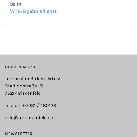
beim
WTB-Ergebnisdienst
ÜBER DEN TCB
Tennisclub Birkenfeld e.V.
Stadionstraße 10
75217 Birkenfeld
Telefon: 07231 / 480126
info@tc-birkenfeld.de
NEWSLETTER