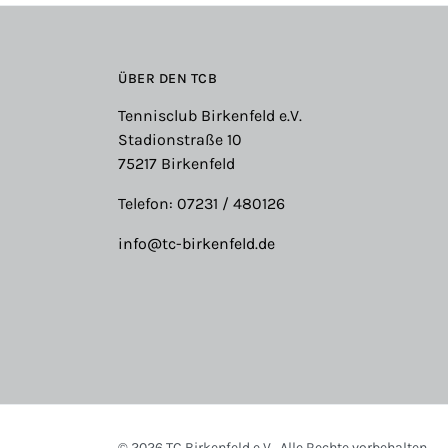
ÜBER DEN TCB
Tennisclub Birkenfeld e.V.
Stadionstraße 10
75217 Birkenfeld
Telefon: 07231 / 480126
info@tc-birkenfeld.de
© 2026 TC Birkenfeld e.V.. Alle Rechte vorbehalten.