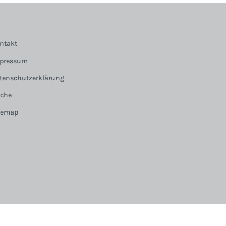
ntakt
pressum
tenschutzerklärung
che
temap