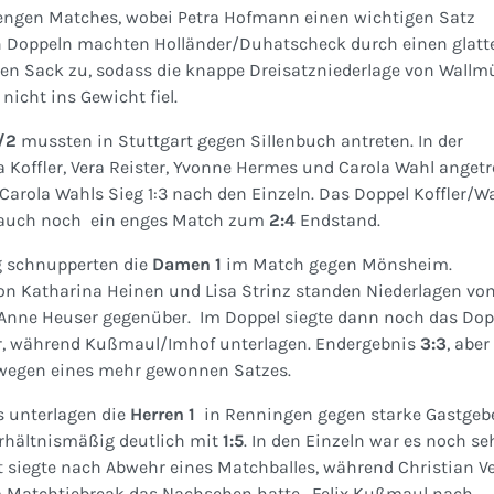
 engen Matches, wobei Petra Hofmann einen wichtigen Satz
n Doppeln machten Holländer/Duhatscheck durch einen glatt
en Sack zu, sodass die knappe Dreisatzniederlage von Wallmü
icht ins Gewicht fiel.
/2
mussten in Stuttgart gegen Sillenbuch antreten. In der
a Koffler, Vera Reister, Yvonne Hermes und Carola Wahl angetr
Carola Wahls Sieg 1:3 nach den Einzeln. Das Doppel Koffler/W
auch noch ein enges Match zum
2:4
Endstand.
g schnupperten die
Damen 1
im Match gegen Mönsheim.
on Katharina Heinen und Lisa Strinz standen Niederlagen von
nne Heuser gegenüber. Im Doppel siegte dann noch das Dop
, während Kußmaul/Imhof unterlagen. Endergebnis
3:3
, aber
 wegen eines mehr gewonnen Satzes.
 unterlagen die
Herren 1
in Renningen gegen starke Gastgeb
erhältnismäßig deutlich mit
1:5
. In den Einzeln war es noch se
 siegte nach Abwehr eines Matchballes, während Christian Ve
 Matchtiebreak das Nachsehen hatte. Felix Kußmaul nach