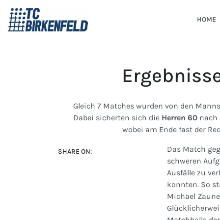
HOME
Ergebniss
Gleich 7 Matches wurden von den Mannsch
Dabei sicherten sich die
Herren 60
nach 
wobei am Ende fast der Re
Das Match gege
SHARE ON:
schweren Aufg
Ausfälle zu ve
konnten. So st
Michael Zauner
Glücklicherwei
Matchballs den