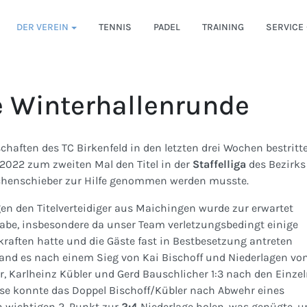
DER VEREIN
TENNIS
PADEL
TRAINING
SERVICE
e Winterhallenrunde
aften des TC Birkenfeld in den letzten drei Wochen bestritte
2022 zum zweiten Mal den Titel in der
Staffelliga
des Bezirks 
chenschieber zur Hilfe genommen werden musste.
n den Titelverteidiger aus Maichingen wurde zur erwartet
abe, insbesondere da unser Team verletzungsbedingt einige
rkraften hatte und die Gäste fast in Bestbesetzung antreten
and es nach einem Sieg von Kai Bischoff und Niederlagen vo
, Karlheinz Kübler und Gerd Bauschlicher 1:3 nach den Einzel
se konnte das Doppel Bischoff/Kübler nach Abwehr eines
 wichtigen 2. Punkt zur
2:4
Niederlage holen, was genügte, u