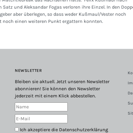
 Satz und Aleksandar Fogas verloren ihre Einzel. In den Dopp
geber aber überlegen, so dass weder Kußmaul/Vester noch
 noch einen weiteren Punkt ergattern konnten.
NEWSLETTER
Ko
Bleiben sie aktuell. Jetzt unseren Newsletter
Im
abonnieren! Sie können den Newsletter
Da
jederzeit mit einem Klick abbestellen.
Su
Si
Ich akzeptiere die
Datenschutzerklärung