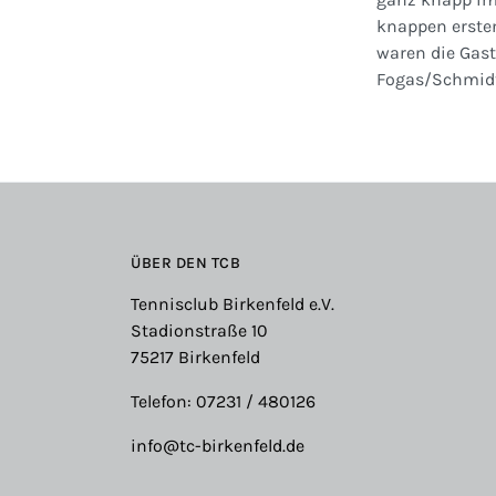
knappen ersten
waren die Gast
Fogas/Schmidt
ÜBER DEN TCB
Tennisclub Birkenfeld e.V.
Stadionstraße 10
75217 Birkenfeld
Telefon: 07231 / 480126
info@tc-birkenfeld.de