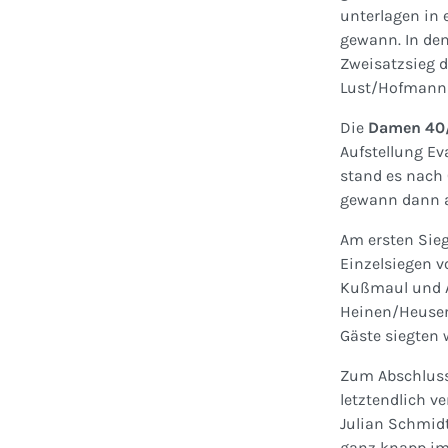
unterlagen in
gewann. In de
Zweisatzsieg d
Lust/Hofmann n
Die
Damen 40
Aufstellung Ev
stand es nach 
gewann dann 
Am ersten Sie
Einzelsiegen v
Kußmaul und A
Heinen/Heuser
Gäste siegten
Zum Abschluss
letztendlich v
Julian Schmidt
ganz knapp im