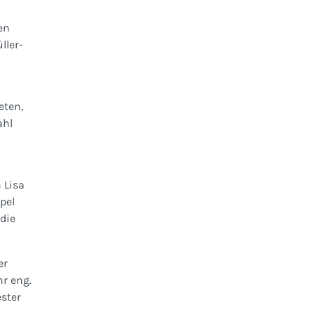
en
ller-
eten,
ahl
 Lisa
pel
 die
er
hr eng.
ster