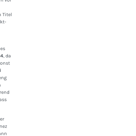
 Titel
kt-
nes
:4
, da
sonst
d
eng
n
rend
ass
er
onez
ann