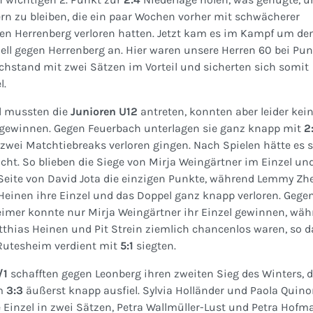
n zu bleiben, die ein paar Wochen vorher mit schwächerer
n Herrenberg verloren hatten. Jetzt kam es im Kampf um den
ell gegen Herrenberg an. Hier waren unsere Herren 60 bei Pun
hstand mit zwei Sätzen im Vorteil und sicherten sich somit
l.
l mussten die
Junioren U12
antreten, konnten aber leider kei
 gewinnen. Gegen Feuerbach unterlagen sie ganz knapp mit
2
 zwei Matchtiebreaks verloren gingen. Nach Spielen hätte es 
cht. So blieben die Siege von Mirja Weingärtner im Einzel un
Seite von David Jota die einzigen Punkte, während Lemmy Zh
einen ihre Einzel und das Doppel ganz knapp verloren. Gege
imer konnte nur Mirja Weingärtner ihr Einzel gewinnen, wäh
tthias Heinen und Pit Strein ziemlich chancenlos waren, so d
 Rutesheim verdient mit
5:1
siegten.
/1
schafften gegen Leonberg ihren zweiten Sieg des Winters, d
im
3:3
äußerst knapp ausfiel. Sylvia Holländer und Paola Quin
Einzel in zwei Sätzen, Petra Wallmüller-Lust und Petra Hofm