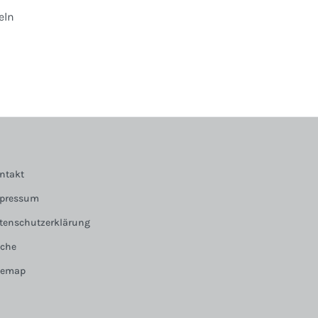
eln
ntakt
pressum
tenschutzerklärung
che
temap